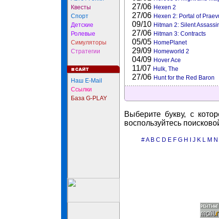
27/06
Квесты
Hexen 2
27/06
Спорт
Hexen 2: Portal of Praev
09/10
Детские
Hitman 2: Silent Assassi
27/06
Ролевые
Hitman 3: Contracts
05/05
Симуляторы
HomePlanet
29/09
Стратегии
Homeworld 2
04/09
Hover Ace
11/07
Hulk, The
27/06
Hunt for the Red Baron
Наш E-Mail
Ссылки
База G-PLAY
Выберите букву, с кото
воспользуйтесь поисково
#
A
B
C
D
E
F
G
H
I
J
K
L
M
N