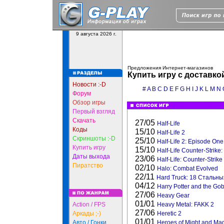
9 августа 2026 г.
Предложения Интернет-магазинов
Купить игру с доставко
Новости :-D
#
A
B
C
D
E
F
G
H
I
J
K
L
M
N
Форум
Обзор игры
Первый взгляд
Скачать
27/05
Half-Life
Коды
15/10
Half-Life 2
Скриншоты :-D
25/10
Half-Life 2: Episode One
Купить игру
15/10
Half-Life Counter-Strike
Даты выхода
23/06
Half-Life: Counter-Strike
Пиратство
02/10
Halo: Combat Evolved
22/11
Hard Truck: 18 Стальных
04/12
Harry Potter and the Gobl
27/06
Heavy Gear
01/01
Action / FPS
Heavy Metal: FAKK 2
27/06
Аркады ;-)
Heretic 2
01/01
Авто / Гонки
Heroes of Might and Ma