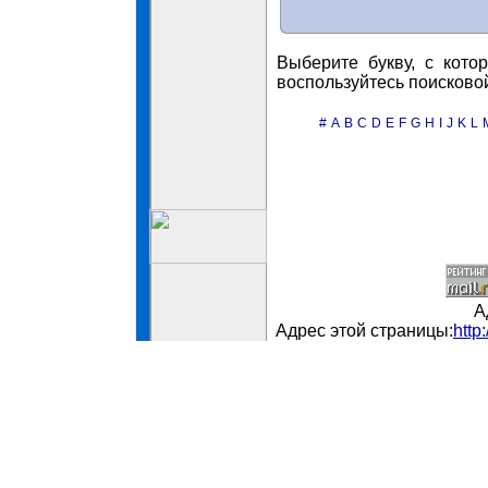
Выберите букву, с кото
воспользуйтесь поисково
#
A
B
C
D
E
F
G
H
I
J
K
L
А
Адрес этой страницы:
http