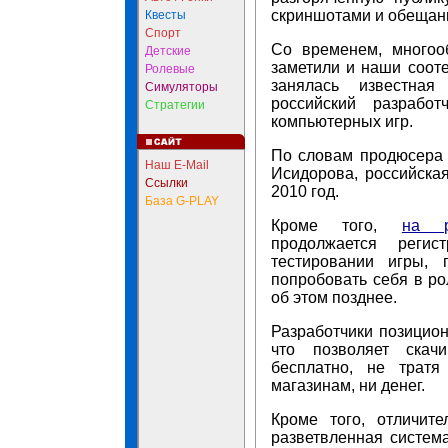
скриншотами и обещан
Квесты
Спорт
Со временем, много
Детские
заметили и наши сооте
Ролевые
занялась известная
Симуляторы
российский разработ
Стратегии
компьютерных игр.
По словам продюсера 
Наш E-Mail
Исидорова, российска
Ссылки
2010 год.
База G-PLAY
Кроме того,
на р
продолжается реги
тестировании игры,
попробовать себя в ро
об этом позднее.
Разработчики позициони
что позволяет скач
бесплатно, не трат
магазинам, ни денег.
Кроме того, отличите
разветвленная систем