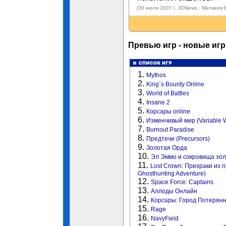
[30 июля 2007 г. 3DNews : Матвеев 
Превью игр - новые иг
1.
Mythos
2.
King`s Bounty Online
3.
World of Battles
4.
Insane 2
5.
Корсары online
6.
Изменчивый мир (Variable W
7.
Burnout Paradise
8.
Предтечи (Precursors)
9.
Золотая Орда
10.
Эл Эммо и сокровища зо
11.
Lost Crown: Призраки из п
Ghosthunting Adventure)
12.
Space Force: Captains
13.
Аллоды Онлайн
14.
Корсары: Город Потерян
15.
Rage
16.
NavyField