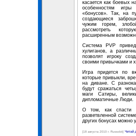
касается как боевых н
особенностям игр
«бонусов». Так, на п
создающиеся заброш
чужим горем, злобо
рассмотреть кото
расширенным возможн
Система PVP привед
хулиганов, а различ
позволят игроку соз
своими привычками и х
Игра придется по вк
которые привыкли, вре
на диване. С разнок
будут сражаться чет
маги Сатиры, велик
дипломатичные Люди.
О том, как спасти 
разветвленной системе
других бонусах можно 
Читай 
[18 августа 2010 г. Russobit]