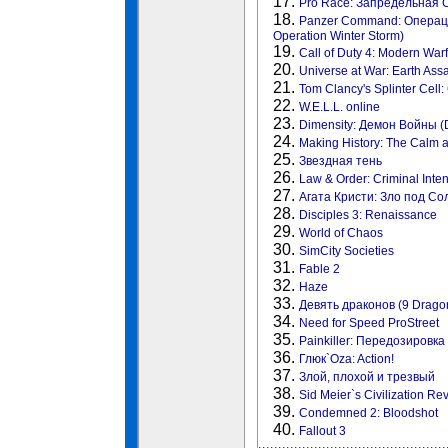
17.
Pro Race: Запредельная 
18.
Panzer Command: Операц
Operation Winter Storm)
19.
Call of Duty 4: Modern War
20.
Universe at War: Earth Assa
21.
Tom Clancy's Splinter Cell:
22.
W.E.L.L. online
23.
Dimensity: Демон Войны (D
24.
Making History: The Calm 
25.
Звездная тень
26.
Law & Order: Criminal Inten
27.
Агата Кристи: Зло под Солн
28.
Disciples 3: Renaissance
29.
World of Chaos
30.
SimCity Societies
31.
Fable 2
32.
Haze
33.
Девять драконов (9 Drago
34.
Need for Speed ProStreet
35.
Painkiller: Передозировка (
36.
Глюк`Oza: Action!
37.
Злой, плохой и трезвый
38.
Sid Meier`s Civilization Re
39.
Condemned 2: Bloodshot
40.
Fallout 3