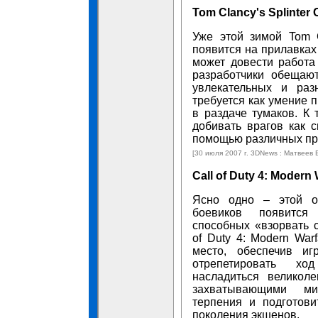
Tom Clancy's Splinter C
Уже этой зимой Tom Cl
появится на прилавках
может довести работа 
разработчики обещаю
увлекательных и раз
требуется как умение 
в раздаче тумаков. К 
добивать врагов как 
помощью различных пр
[30 июля 2007 г. 3DNews : Матвеев 
Call of Duty 4: Modern 
Ясно одно – этой о
боевиков появится
способных «взорвать с
of Duty 4: Modern War
место, обеспечив иг
отрепетировать х
насладиться великол
захватывающими ми
терпения и подготови
поколения экшенов.