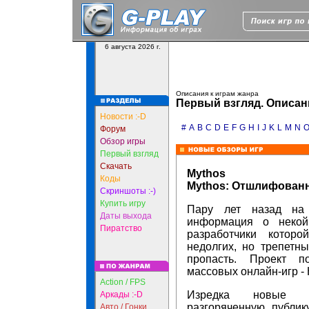
6 августа 2026 г.
Описания к играм жанра
Первый взгляд. Описан
Новости :-D
#
A
B
C
D
E
F
G
H
I
J
K
L
M
N
Форум
Обзор игры
Первый взгляд
Скачать
Mythos
Коды
Mythos: Отшлифован
Скриншоты :-)
Купить игру
Пару лет назад на 
Даты выхода
информация о некой
Пиратство
разработчики которо
недолгих, но трепетн
пропасть. Проект п
массовых онлайн-игр - 
Action / FPS
Изредка новые ра
Аркады :-D
разгоряченную публик
Авто / Гонки