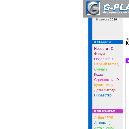
8 августа 2026 г.
П
К
Новости :-D
Форум
Обзор игры
Первый взгляд
Скачать
Коды
Скриншоты :-D
Купить игру
Даты выхода
Пиратство
Action / FPS
Аркады :-)
Авто / Гонки