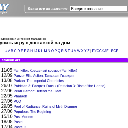
редложения Интернет-магазинов
упить игру с доставкой на дом
#
A
B
C
D
E
F
G
H
I
J
K
L
M
N
O
P
Q
R
S
T
U
V
W
X
Y
Z
|
РУССКИЕ
|
ВСЕ
11/05
Painkiller: Крещеный кровью (Painkiller)
12/09
Panzer Elite Action: Танковая Гвардия
13/08
Parkan: The Imperial Chronicles
26/07
Patrician 3: Расцвет Ганзы (Patrician 3: Rise of the Hanse)
27/06
Pearl Harbor: Defend the Fleet
22/05
Pharaoh
27/06
POD
29/05
Pool of Radiance: Ruins of Myth Drannor
27/06
Populous: The Begining
15/10
Post Mortem
18/08
Postal
17/04
Postal 2