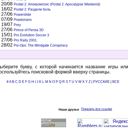
20/08
Postal 2: Апокалипсис (Postal 2: Apocalypse Weekend)
16/02
Postal 2: Раздели боль
27/06
Powerslide
07/09
Praetorians
19/07
Prey
27/06
Prince of Persia 3D
15/01
Pro Evolution Soccer 3
27/06
Pro Rally 2001
28/02
Psi-Ops: The Mindgate Conspiracy
ыберите букву, с которой начинается название игры ил
оспользуйтесь поисковой формой вверху страницы.
#
A
B
C
D
E
F
G
H
I
J
K
L
M
N
O
P
Q
R
S
T
U
V
W
X
Y
Z
|
РУССКИЕ
|
ВСЕ
Показать все ссылки
Наши друзья