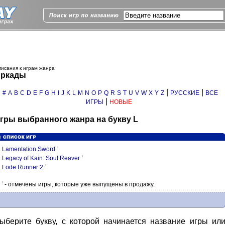
исания к играм жанра
ркады
|
|
#
A
B
C
D
E
F
G
H
I
J
K
L
M
N
O
P
Q
R
S
T
U
V
W
X
Y
Z
РУССКИЕ
ВСЕ
|
ИГРЫ
НОВЫЕ
гры выбранного жанра на букву L
!
Lamentation Sword
!
Legacy of Kain: Soul Reaver
!
Lode Runner 2
!
- отмечены игры, которые уже выпущены в продажу.
ыберите букву, с которой начинается название игры ил