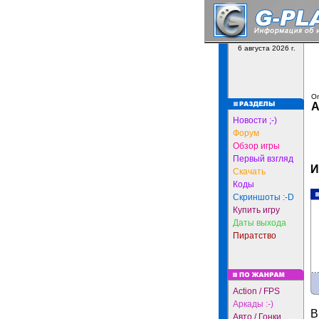
6 августа 2026 г.
Оп
А
Новости ;-)
Форум
Обзор игры
Первый взгляд
И
Скачать
Коды
Скриншоты :-D
Купить игру
Даты выхода
Пиратство
Action / FPS
Аркады :-)
В
Авто / Гонки