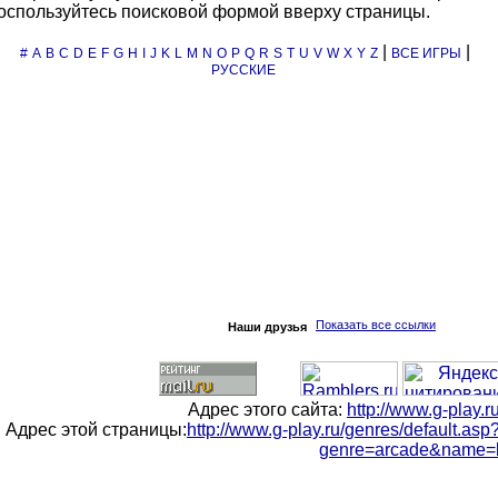
оспользуйтесь поисковой формой вверху страницы.
|
|
#
A
B
C
D
E
F
G
H
I
J
K
L
M
N
O
P
Q
R
S
T
U
V
W
X
Y
Z
ВСЕ ИГРЫ
РУССКИЕ
Показать все ссылки
Наши друзья
Адрес этого сайта:
http://www.g-play.r
Адрес этой страницы:
http://www.g-play.ru/genres/default.asp
genre=arcade&name=