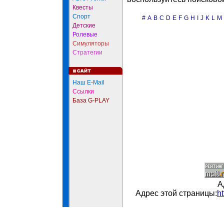
Квесты
Спорт
#
A
B
C
D
E
F
G
H
I
J
K
L
M
Детские
Ролевые
Симуляторы
Стратегии
Наш E-Mail
Ссылки
База G-PLAY
А
Адрес этой страницы:
h