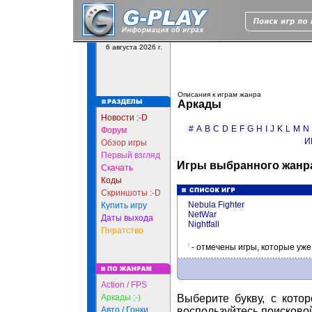
6 августа 2026 г.
Описания к играм жанра
Аркады
Новости :-D
#
A
B
C
D
E
F
G
H
I
J
K
L
M
N
Форум
И
Обзор игры
Первый взгляд
Игры выбранного жанра
Скачать
Коды
Скриншоты :-D
Nebula Fighter
Купить игру
NetWar
Даты выхода
Nightfall
Пиратство
!
- отмечены игры, которые уж
Action / FPS
Аркады ;-)
Выберите букву, с кото
Авто / Гонки
воспользуйтесь поисково